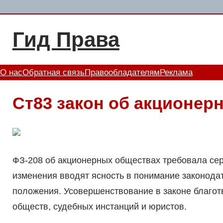
Перейти
к
Гид Права
содержимому
О нас
Обратная связь
Правообладателям
Реклама
Ст83 закон об акционер
ФЗ-208 об акционерных обществах требовала сер
изменения вводят ясность в понимание законодат
положения. Усовершенствование в законе благот
обществ, судебных инстанций и юристов.