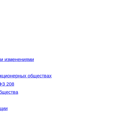
ми изменениями
акционерных обществах
ФЗ 208
общества
кции