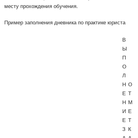
месту прохождения обучения.
Пример заполнения дневника по практике юриста
В
Ы
П
О
Л
Н
О
Е
Т
Н
М
И
Е
Е
Т
З
К