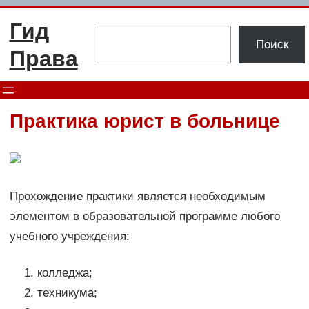
Перейти
Гид
к
Поиск
Поиск
содержимому
Права
Практика юрист в больнице
Прохождение практики является необходимым
элементом в образовательной программе любого
учебного учреждения:
колледжа;
техникума;