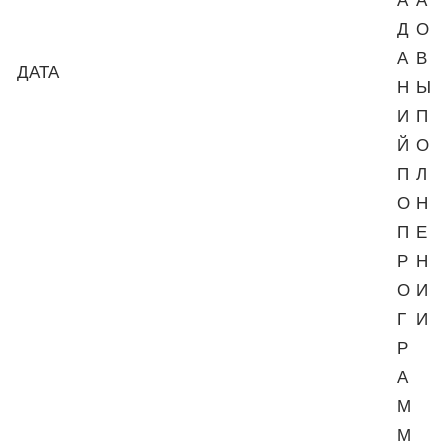
А
А
Д
О
А
В
ДАТА
Н
Ы
И
П
Й
О
П
Л
О
Н
П
Е
Р
Н
О
И
Г
И
Р
А
М
М