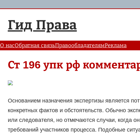
Перейти
к
Гид Права
содержимому
О нас
Обратная связь
Правообладателям
Реклама
Ст 196 упк рф коммента
Основанием назначения экспертизы является по
конкретных фактов и обстоятельств. Обычно эксп
или следователя, но отмечаются случаи, когда о
требований участников процесса. Подобные ситуа