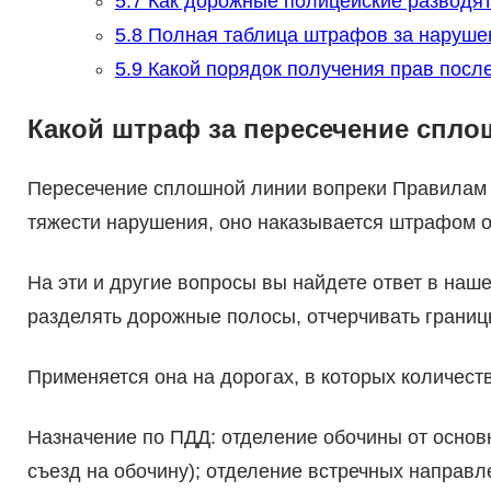
5.7
Как дорожные полицейские разводят
5.8
Полная таблица штрафов за нарушен
5.9
Какой порядок получения прав посл
Какой штраф за пересечение спл
Пересечение сплошной линии вопреки Правилам –
тяжести нарушения, оно наказывается штрафом от
На эти и другие вопросы вы найдете ответ в наш
разделять дорожные полосы, отчерчивать границ
Применяется она на дорогах, в которых количеств
Назначение по ПДД: отделение обочины от основн
съезд на обочину); отделение встречных направле