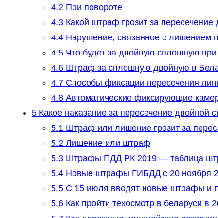
4.2
При повороте
4.3
Какой штраф грозит за пересечение 
4.4
Нарушение, связанное с лишением 
4.5
Что будет за двойную сплошную при
4.6
Штраф за сплошную двойную в Бел
4.7
Способы фиксации пересечения лин
4.8
Автоматические фиксирующие камер
5
Какое наказание за пересечение двойной с
5.1
Штраф или лишение грозит за пересе
5.2
Лишение или штраф
5.3
Штрафы ПДД РК 2019 — таблица штр
5.4
Новые штрафы ГИБДД с 20 ноября 2
5.5
С 15 июля вводят новые штрафы и п
5.6
Как пройти техосмотр в беларуси в 2