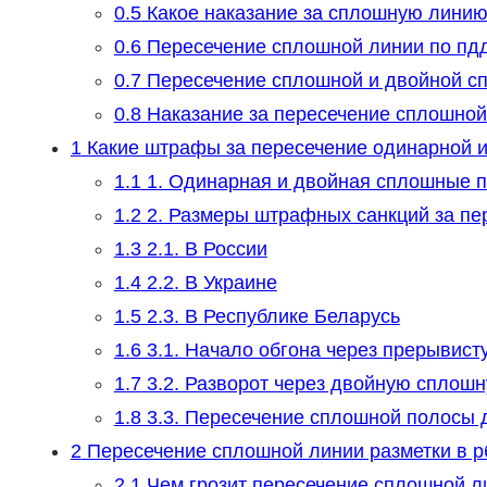
0.5
Какое наказание за сплошную линию
0.6
Пересечение сплошной линии по пдд
0.7
Пересечение сплошной и двойной сп
0.8
Наказание за пересечение сплошной
1
Какие штрафы за пересечение одинарной 
1.1
1. Одинарная и двойная сплошные 
1.2
2. Размеры штрафных санкций за пе
1.3
2.1. В России
1.4
2.2. В Украине
1.5
2.3. В Республике Беларусь
1.6
3.1. Начало обгона через прерывист
1.7
3.2. Разворот через двойную сплош
1.8
3.3. Пересечение сплошной полосы 
2
Пересечение сплошной линии разметки в р
2.1
Чем грозит пересечение сплошной л