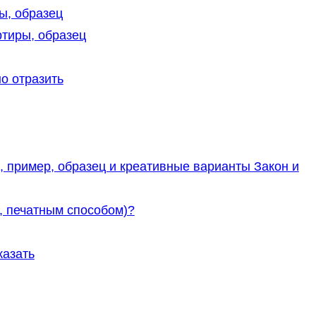
ы, образец
ртиры, образец
о отразить
, пример, образец и креативные варианты Закон и
, печатным способом)?
казать