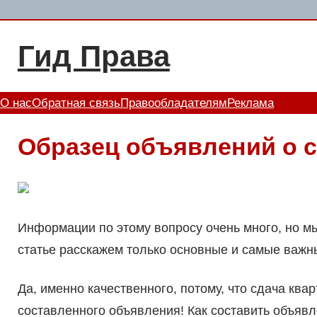
Перейти
к
Гид Права
содержимому
О нас
Обратная связь
Правообладателям
Реклама
Образец объявлений о 
Информации по этому вопросу очень много, но м
статье расскажем только основные и самые важн
Да, именно качественного, потому, что сдача ква
составленного объявления! Как составить объявл