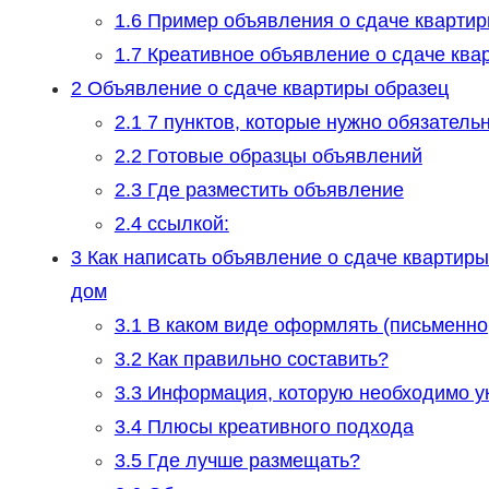
1.6
Пример объявления о сдаче квартир
1.7
Креативное объявление о сдаче ква
2
Объявление о сдаче квартиры образец
2.1
7 пунктов, которые нужно обязательн
2.2
Готовые образцы объявлений
2.3
Где разместить объявление
2.4
ссылкой:
3
Как написать объявление о сдаче квартиры
дом
3.1
В каком виде оформлять (письменно
3.2
Как правильно составить?
3.3
Информация, которую необходимо у
3.4
Плюсы креативного подхода
3.5
Где лучше размещать?