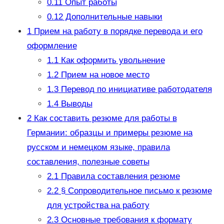
0.11
Опыт работы
0.12
Дополнительные навыки
1
Прием на работу в порядке перевода и его
оформление
1.1
Как оформить увольнение
1.2
Прием на новое место
1.3
Перевод по инициативе работодателя
1.4
Выводы
2
Как составить резюме для работы в
Германии: образцы и примеры резюме на
русском и немецком языке, правила
составления, полезные советы
2.1
Правила составления резюме
2.2
§ Сопроводительное письмо к резюме
для устройства на работу
2.3
Основные требования к формату