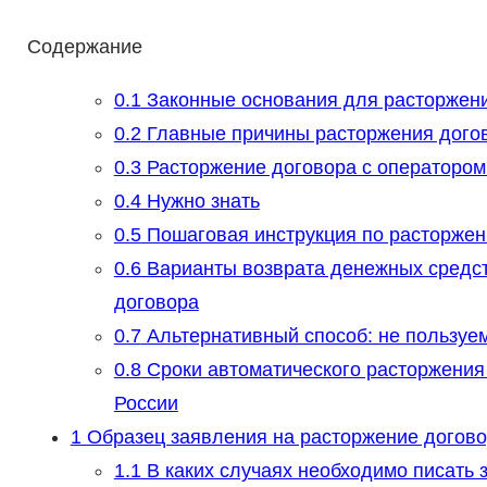
Содержание
0.1
Законные основания для расторжени
0.2
Главные причины расторжения догов
0.3
Расторжение договора с оператором 
0.4
Нужно знать
0.5
Пошаговая инструкция по расторжен
0.6
Варианты возврата денежных средст
договора
0.7
Альтернативный способ: не пользуем
0.8
Сроки автоматического расторжения 
России
1
Образец заявления на расторжение догово
1.1
В каких случаях необходимо писать 