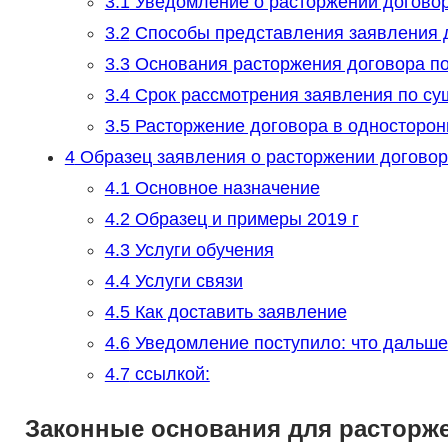
3.1
Уведомление о расторжении договор
3.2
Способы представления заявления д
3.3
Основания расторжения договора по
3.4
Срок рассмотрения заявления по су
3.5
Расторжение договора в односторон
4
Образец заявления о расторжении догово
4.1
Основное назначение
4.2
Образец и примеры 2019 г
4.3
Услуги обучения
4.4
Услуги связи
4.5
Как доставить заявление
4.6
Уведомление поступило: что дальше
4.7
ссылкой:
Законные основания для расторже