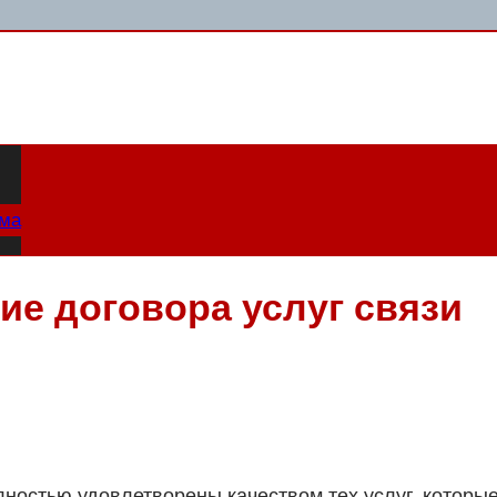
ама
ие договора услуг связи
ностью удовлетворены качеством тех услуг, которы