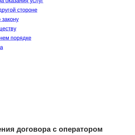
а оказания услуг
ругой стороне
 закону
ществу
нем порядке
ра
ния договора с оператором