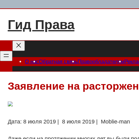
Перейти
к
Гид Права
содержимому
О нас
Обратная связь
Правообладателям
Рекл
Заявление на расторжен
Дата: 8 июля 2019 | 8 июля 2019 | Moblie-man
Даже если на протяжении многих лет вы были пол