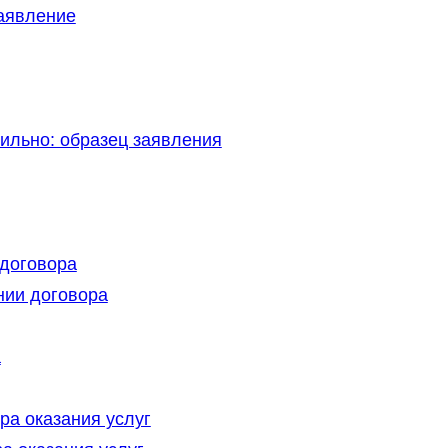
заявление
вильно: образец заявления
договора
нии договора
а
ра оказания услуг