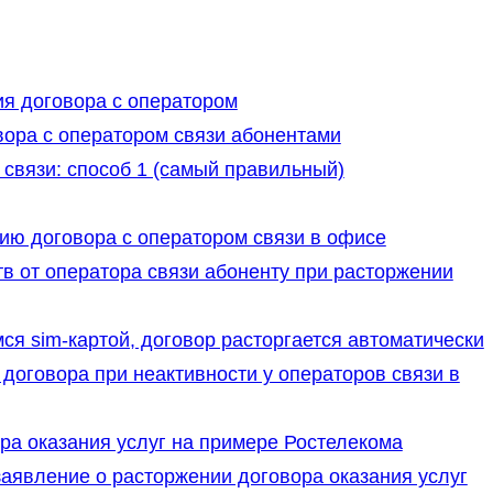
я договора с оператором
ора с оператором связи абонентами
связи: способ 1 (самый правильный)
ию договора с оператором связи в офисе
в от оператора связи абоненту при расторжении
ся sim-картой, договор расторгается автоматически
договора при неактивности у операторов связи в
ра оказания услуг на примере Ростелекома
заявление о расторжении договора оказания услуг