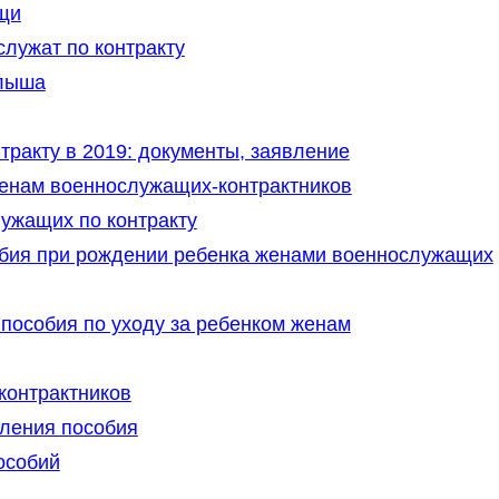
щи
служат по контракту
алыша
тракту в 2019: документы, заявление
енам военнослужащих-контрактников
ужащих по контракту
ия при рождении ребенка женами военнослужащих
особия по уходу за ребенком женам
контрактников
ления пособия
особий