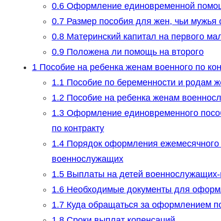
0.6
Оформление единовременной помо
0.7
Размер пособия для жен, чьи мужья 
0.8
Материнский капитал на первого м
0.9
Положена ли помощь на второго
1
Пособие на ребенка женам военного по кон
1.1
Пособие по беременности и родам ж
1.2
Пособие на ребенка женам военносл
1.3
Оформление единовременного пособ
по контракту
1.4
Порядок оформления ежемесячного п
военнослужащих
1.5
Выплаты на детей военнослужащих-
1.6
Необходимые документы для оформ
1.7
Куда обращаться за оформлением п
1.8
Сроки выплат копенсаций