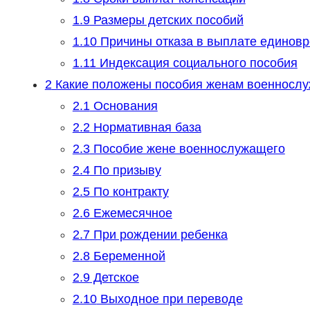
1.9
Размеры детских пособий
1.10
Причины отказа в выплате единов
1.11
Индексация социального пособия
2
Какие положены пособия женам военносл
2.1
Основания
2.2
Нормативная база
2.3
Пособие жене военнослужащего
2.4
По призыву
2.5
По контракту
2.6
Ежемесячное
2.7
При рождении ребенка
2.8
Беременной
2.9
Детское
2.10
Выходное при переводе