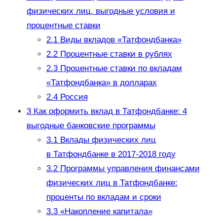
физических лиц, выгодные условия и
процентные ставки
2.1
Виды вкладов «Татфондбанка»
2.2
Процентные ставки в рублях
2.3
Процентные ставки по вкладам
«Татфондбанка» в долларах
2.4
Россия
3
Как оформить вклад в Татфондбанке: 4
выгодные банковские программы
3.1
Вклады физических лиц
в Татфондбанке в 2017-2018 году
3.2
Программы управления финансами
физических лиц в Татфондбанке:
проценты по вкладам и сроки
3.3
«Накопление капитала»