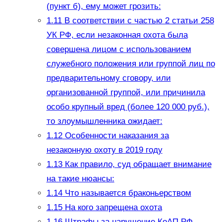
(пункт б), ему может грозить:
1.11
В соответствии с частью 2 статьи 258
УК РФ, если незаконная охота была
совершена лицом с использованием
служебного положения или группой лиц по
предварительному сговору, или
организованной группой, или причинила
особо крупный вред (более 120 000 руб.),
то злоумышленника ожидает:
1.12
Особенности наказания за
незаконную охоту в 2019 году
1.13
Как правило, суд обращает внимание
на такие нюансы:
1.14
Что называется браконьерством
1.15
На кого запрещена охота
1.16
Штрафы за нарушение КоАП РФ