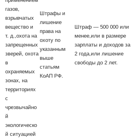
применением
газов,
Штрафы и
взрывчатых
лишение
вещество и
Штраф — 500 000 или
права на
т. д.,охота на
менее,или в размере
охоту по
запрещенных
зарплаты и доходов за
указанным
зверей, охота
2 года,или лишение
выше
в
свободы до 2 лет.
статьям
охраняемых
КоАП РФ.
зонах, на
территориях
с
чрезвычайно
й
экологическо
й ситуацией