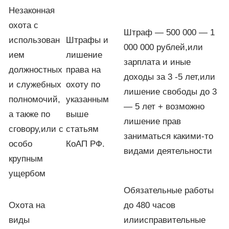
Незаконная
охота с
Штраф — 500 000 — 1
использован
Штрафы и
000 000 рублей,или
ием
лишение
зарплата и иные
должностных
права на
доходы за 3 -5 лет,или
и служебных
охоту по
лишение свободы до 3
полномочий,
указанным
— 5 лет + возможно
а также по
выше
лишение прав
сговору,или с
статьям
заниматься какими-то
особо
КоАП РФ.
видами деятельности
крупным
ущербом
Обязательные работы
Охота на
до 480 часов
виды
илиисправительные