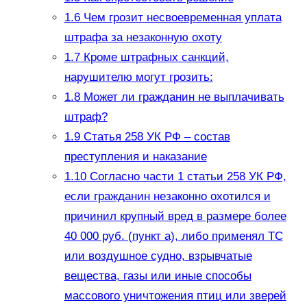
1.6
Чем грозит несвоевременная уплата
штрафа за незаконную охоту
1.7
Кроме штрафных санкций,
нарушителю могут грозить:
1.8
Может ли гражданин не выплачивать
штраф?
1.9
Статья 258 УК РФ – состав
преступления и наказание
1.10
Согласно части 1 статьи 258 УК РФ,
если гражданин незаконно охотился и
причинил крупный вред в размере более
40 000 руб. (пункт а), либо применял ТС
или воздушное судно, взрывчатые
вещества, газы или иные способы
массового уничтожения птиц или зверей