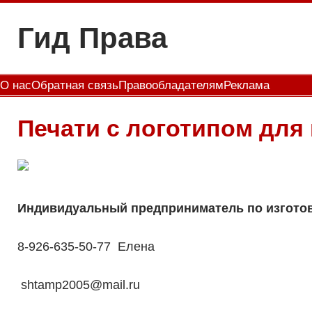
Перейти
Гид Права
к
содержимому
О нас
Обратная связь
Правообладателям
Реклама
Печати с логотипом для
Индивидуальный предприниматель по изготов
8-926-635-50-77 Елена
shtamp2005@mail.ru