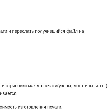
чати и переслать получившийся файл на
и отрисовки макета печати(узоры, логотипы, и т.п.).
ривается.
оимость изготовления печати.