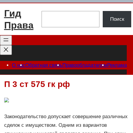
Перейти
Гид
к
Поиск
Поиск
содержимому
Права
О нас
Обратная связь
Правообладателям
Реклама
П 3 ст 575 гк рф
Законодательство допускает совершение различных
сделок с имуществом. Одним из вариантов