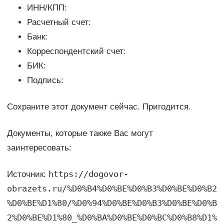
ИНН/КПП:
Расчетный счет:
Банк:
Корреспондентский счет:
БИК:
Подпись:
Сохраните этот документ сейчас. Пригодится.
Документы, которые также Вас могут
заинтересовать:
https://dogovor-
Источник:
obrazets.ru/%D0%B4%D0%BE%D0%B3%D0%BE%D0%B2
%D0%BE%D1%80/%D0%94%D0%BE%D0%B3%D0%BE%D0%B
2%D0%BE%D1%80_%D0%BA%D0%BE%D0%BC%D0%B8%D1%