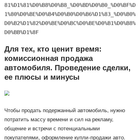
81%D1%81%D0%B8%D0%B8_%D0%BD%D0%B0_%D0%BF%D
1%80%D0%BE%D0%B4%D0%B0%D0%B6%D1%83_%D0%B0%
D0%B2%D1%82%D0%BE%D0%BC%D0%BE%D0%B1%D0%B8%
D0%BB%D1%8F
Для тех, кто ценит время:
комиссионная продажа
автомобиля. Проведение сделки,
ее плюсы и минусы
Чтобы продать подержанный автомобиль, нужно
потратить массу времени и сил на рекламу,
общение и встречи с потенциальными
покупателями, оформление купли-продажи авто.