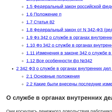
1.5
Федеральный закон российской фед
1.6
Положение п
1.7
Статья 82
1.8
Федеральный закон от N 342-ФЗ (ре
1.9
Фз 342 о службе в органах внутренн
1.10
Фз 342 о службе в органах внутре
1.11
Изменения в законе 342 о службе в
1.12
Все особенности фз №342
2
342 ФЗ о службе в органах внутренних де
2.1
Основные положения
2.2
Какие были внесены последние изм
О службе в органах внутренних де
Они коснулись денежного довольствия работник