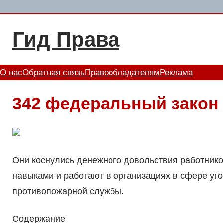
Перейти
к
Гид Права
содержимому
О нас
Обратная связь
Правообладателям
Реклама
342 федеральный закон
Они коснулись денежного довольствия работник
навыками и работают в организациях в сфере уг
противопожарной службы.
Содержание