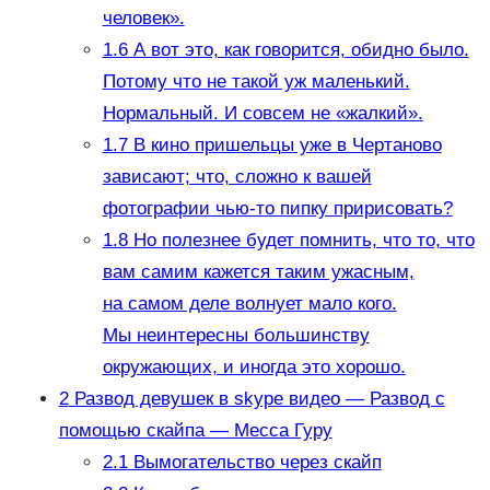
человек».
1.6
А вот это, как говорится, обидно было.
Потому что не такой уж маленький.
Нормальный. И совсем не «жалкий».
1.7
В кино пришельцы уже в Чертаново
зависают; что, сложно к вашей
фотографии чью-то пипку пририсовать?
1.8
Но полезнее будет помнить, что то, что
вам самим кажется таким ужасным,
на самом деле волнует мало кого.
Мы неинтересны большинству
окружающих, и иногда это хорошо.
2
Развод девушек в skype видео — Развод с
помощью скайпа — Месса Гуру
2.1
Вымогательство через скайп