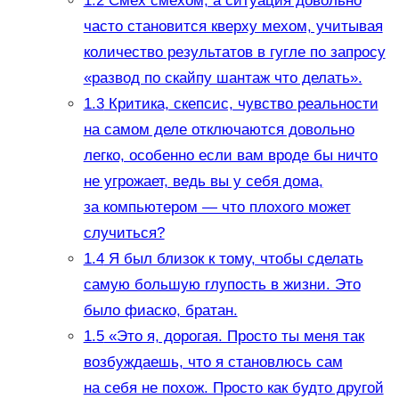
1.2
Смех смехом, а ситуация довольно
часто становится кверху мехом, учитывая
количество результатов в гугле по запросу
«развод по скайпу шантаж что делать».
1.3
Критика, скепсис, чувство реальности
на самом деле отключаются довольно
легко, особенно если вам вроде бы ничто
не угрожает, ведь вы у себя дома,
за компьютером — что плохого может
случиться?
1.4
Я был близок к тому, чтобы сделать
самую большую глупость в жизни. Это
было фиаско, братан.
1.5
«Это я, дорогая. Просто ты меня так
возбуждаешь, что я становлюсь сам
на себя не похож. Просто как будто другой