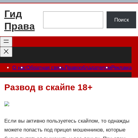
Перейти
Гид
к
Поиск
Поиск
содержимому
Права
О нас
Обратная связь
Правообладателям
Реклама
Развод в скайпе 18+
Если вы активно пользуетесь скайпом, то однажды
можете попасть под прицел мошенников, которые