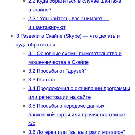
2.2
Куда обратиться в случае шантажа
в скайпе?
2.3
: Улыбайтесь, вас снимают —
и шантажируют
3
Развели в Скайпе (Skype) — что делать и
куда обратиться
3.1
Основные схемы вымогательства и
мошенничества в Скайпе
3.2
Просьбы от “друзей”
3.3
Шантаж
3.4
Предложения о скачивании программы
или регистрации на сайте
3.5
Просьбы о передаче данных
банковской карты или прочих платежных
с/с
3.6
Лотереи или “вы выиграли миллион”