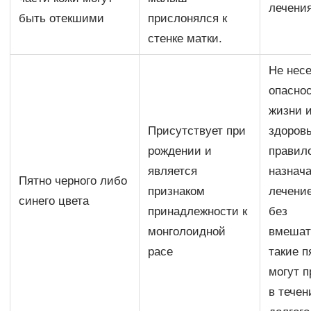
лечени
быть отекшими
прислонялся к
стенке матки.
Не несе
опасно
жизни 
Присутствует при
здоровь
рождении и
правил
является
назнач
Пятно черного либо
признаком
лечение
синего цвета
принадлежности к
без
монголоидной
вмешат
расе
такие п
могут 
в течен