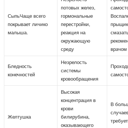
потовых желез,
самост
СыпьЧаще всего
гормональные
Воспал
покрывает личико
перестройки,
прыщик
малыша.
реакция на
смазат
окружающую
рекоме
среду
врачом
Незрелость
Бледность
Проход
системы
конечностей
самост
кровообращения
Высокая
концентрация в
В боль
крови
случае
Желтушка
билирубина,
требуе
оказывающего