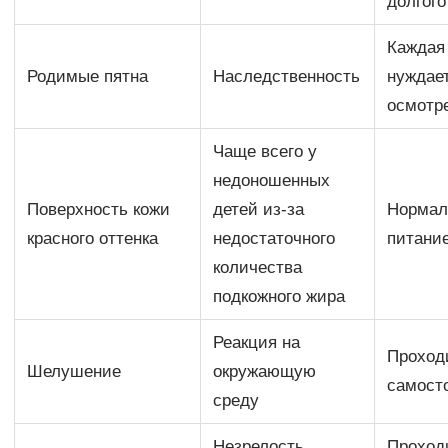
долгог
Каждая
Родимые пятна
Наследственность
нуждае
осмотр
Чаще всего у
недоношенных
Поверхность кожи
детей из-за
Нормал
красного оттенка
недостаточного
питани
количества
подкожного жира
Реакция на
Проход
Шелушение
окружающую
самост
среду
Незрелость
Проход