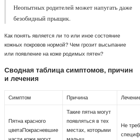
Неопытных родителей может напугать даже
безобидный прыщик.
Как понять является ли то или иное состояние
кожных покровов нормой? Чем грозит высыпание
или появление на коже родимых пятен?
Сводная таблица симптомов, причин
и лечения
Симптом
Причина
Лечени
Такие пятна могут
Пятна красного
появляться в тех
Не тре
цветаПокрасневшие
местах, которыми
специф
части кожи могут
малыш