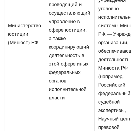
учреждения
проводящий и
уголовно-
осуществляющий
исполнительн
управление в
Министерство
системы Мин
сфере юстиции,
юстиции
РФ.— Учрежд
а также
(Минюст) РФ
организации,
координирующий
обеспечиваю
деятельность в
деятельность
этой сфере иных
Минюста РФ
федеральных
(например,
органов
Российский
исполнительной
федеральный
власти
судебной
экспертизы,
Научный цент
правовой