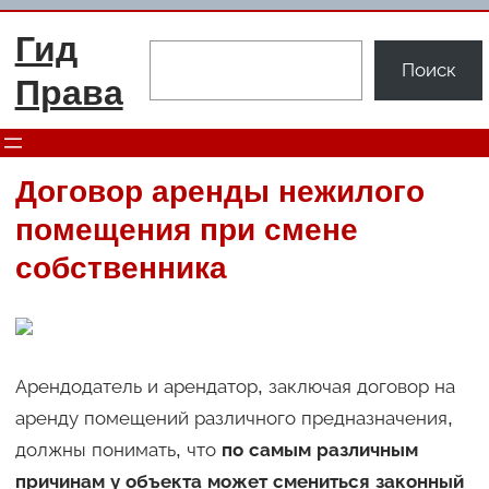
Перейти
Гид
к
Поиск
Поиск
содержимому
Права
Договор аренды нежилого
помещения при смене
собственника
Арендодатель и арендатор, заключая договор на
аренду помещений различного предназначения,
должны понимать, что
по самым различным
причинам у объекта может смениться законный